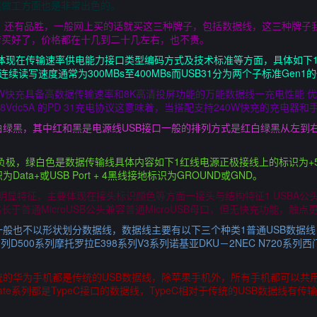
然做工方面也是非常出色的。
闪魔，还有品胜，一般网上买的话就买这三种牌子，包括数据线，这三种牌
店买好了，价格都在十几到二十几左右，也不贵。
要区别体现在传输速率供电能力接口类型编码方式及技术标准等方面，具体如下1
连续读写速度通常为300MBs至400MBs而USB31分为两个子标准Gen1的
0W快充具备高数据传输速率和8K高清投屏功能的万能数据线一充电性能 优籁
0W 48Vdc5A 的PD 31充电协议这意味着，当搭配支持240W快充的充
白绿黑，其中红和黑是电源线USB接口一般的排列方式是红白绿黑从左到右
负极，绿白色是数据传输线具体内容如下1红线电源正极接线上的标识为+5
识为Data+或USB Port + 4黑线接地标识为GROUND或GND。
具有明显特征，主要体现在接头标识颜色等方面一接头与结构特征1 USBA公
于普通MicroUSB公头兼容普通MicroUSB母口，但无快充功能，触
，一般也不以形状划分数据线，数据线主要有以下三个种类1普通USB数据
500系列摩托罗拉E398系列V3系列诺基亚DKU－2NEC N720系列西门
统的华为手机都是传统的USB数据线，除苹果手机外，所有手机都可以共用
mate系列都是TypeC接口的数据线，TypeC相对于传统的USB数据线