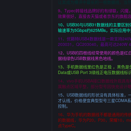
让其成为横评中最长的一根数据线，当
9、Typec转接线品牌好的有绿联，
效果很好，直接去天猫或者京东的旗舰
10、USB30与USB31数据线的主
输速率为5Gbps约625MBs，实际应用中
11、优籁特USB4数据线是一款支持24
203031，QC203040，最高可达24
12、USB的四根线经常使用的颜色是红
据线绿色USB数据线黑色地线。
13、手机数据线里红色是正极 ，黑色是
Data或USB Port 3绿线正电压数据线标
14、vivo手机USBA接口数据线外观
属触点区域平整，部分型号因快充设计略长
15、USB数据线的形状没有具体标准
才认线，价格便宜典型型号三星CDMA系列D
控制。
16、华为手机的数据线不都是通用的传
的数据线，华为P20，P30，荣耀10，
点TypeC。