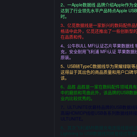
2、一Apple数据线 品牌介绍Appl
达到了行业领先水平产品特点Apple US
时。
3、亿觅数据线是一家新兴的数码配件
格适中此外，亿觅还推出了一些创新型的
在品质和传。
4、公牛BULL MFI认证芯片苹果数据
充，安全耐用飞利浦 MFi认证 苹果数
原装。
5、USB转TypeC数据线华为荣耀绿
这得益于其出色的商品质量和用户口碑华
该。
6、品胜 品胜是一家在数码配件领域具
中的磨损和弯曲此外，该品牌的USB数
业内比较优秀的。
7、ULTUNITE优籁特品牌的USB
高端HDMIDP线缆USB各系列数据
ULTUNITE。
8、其次飞利浦M5数据充电连接线是经
Lightning to USB数据线同样是