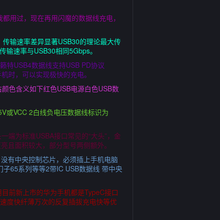
子我都用过，现在再用闪魔的数据线充电，
 传输速率差异显著USB30的理论最大传
传输速率与USB30相同5Gbps。
特USB4数据线支持USB PD协议
电器和手机时，可以实现极快的充电。
颜色含义如下红色USB电源白色USB数
V或VCC 2白线负电压数据线标识为
头一端为标准USBA接口常见的“大头”，金
点更亮且面积较大，部分型号两侧额外。
线 没有中央控制芯片，必须插上手机电脑
子65系列等等2带IC USB数据线 带中央
目前新上市的华为手机都是TypeC接口
有传输速度快纤薄万次的反复插拔充电快等优