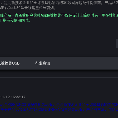
知名品牌，是高新技术企业和全球颇具影响力的3C数码周边配件提供商，产
如绿联usb30延长线销量位居前列。
线产品一直备受用户信赖Apple数据线不仅在设计上简约时尚，更在性能和品质上
便于携带和使用同时。
E数据线USB
行业资讯
1-12 16:33:17
下品胜PISEN3C数码配件知名品牌，是高新技术企业和全球颇具影响力的
分产品远销国际市场绿联UGREEN销量领先品牌，产品线丰富，包括USB