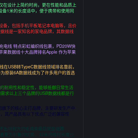
线不仅在设计上简约时尚，更在性能和品质上
等苹果设备1米的长度适中，便于携带和使用同
设备，包括手机平板笔记本电脑等，且价
数据线是一家知名的家电品牌，其数据线
充电线 特点彩虹编织线包裹，PD20W快
果数据线十大品牌排名Apple 作为苹果
在USB转TypeC数据线领域排名靠前，
为原装6A数据线成为了许多用户的首选
好的耐用性和稳定性，能够抵御日常生活
需求以上三个品牌的USB数据线都是行
限公司旗下的核心主打品牌，主要研发生产中
碑，其产品具有以下优点广泛的兼容性
挑不出特别大的毛病来最后就是锐腾
B数据线有着更为耐脏的优势，12米的线材长度也