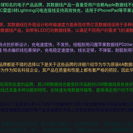
e作为全球知名的电子产品品牌，其数据线产品一直备受用户信赖Apple数据
BC雷霆3转Lightning闪电连接线支持高效快充，适用于iPhoneiPad
品牌，其数据线在外观设计和传输速度方面表现优秀亿觅数据线适用于多种
数据线产品，如带有LED灯的数据线等，以满足不同用户的需求飞利浦
线 特点抗折断设计，充电速度快，不发热，线粗耐用闪魔苹果数据线PD20w
据线 特点编织线包裹保护，充电稳定速度快，线长足够，不弹窗，耐脏耐用苹
联等品牌都是不错的选择以下是关于这些品牌的详细介绍华为华为原装6A数据线
为作为知名科技企业，其产品在质量和性能上都有着严格的把控，因此华
有较高知名度的品牌，其USB数据线也备受好评品胜的USB数据线具有良
据线还具备多种功能和特性，如快速充电数据传输等，能够满足用户的不同
数据线较好以下是具体分析ULTUNITE优籁特作为四川省优籁特电子科技有
线转接线及电脑周边配件等产品该品牌在市场上具有较高的知名度和良好的口
过苹果MFi认证的产品，除了做工有那么一点点不完美外，其他也是让人
经过苹果MFi认证的产品，唯一一款全黑色数据线，锐腾Lightning to US