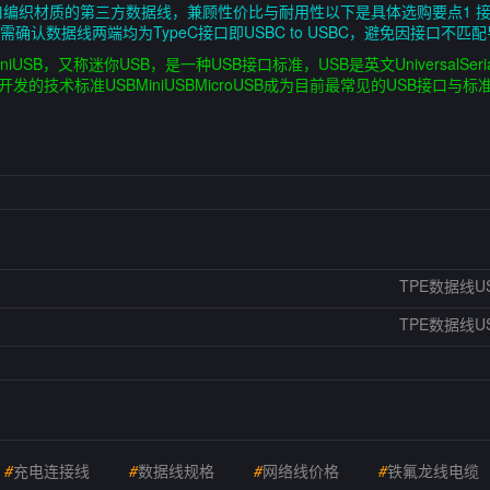
口编织材质的第三方数据线，兼顾性价比与耐用性以下是具体选购要点1 接口类
选购时需确认数据线两端均为TypeC接口即USBC to USBC，避免因接口
MiniUSB，又称迷你USB，是一种USB接口标准，USB是英文UniversalS
的技术标准USBMiniUSBMicroUSB成为目前最常见的USB接口与标准
TPE数据线U
TPE数据线U
#
充电连接线
#
数据线规格
#
网络线价格
#
铁氟龙线电缆