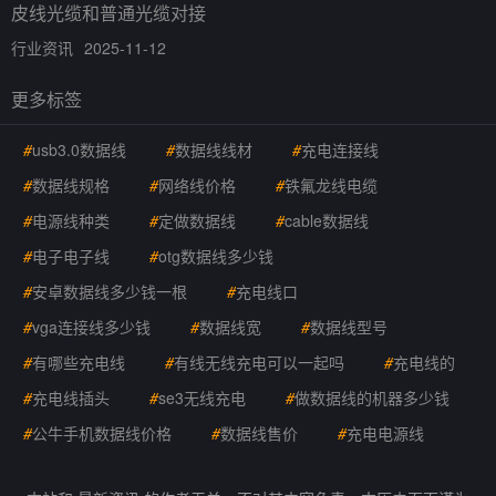
皮线光缆和普通光缆对接
行业资讯
2025-11-12
更多标签
#
usb3.0数据线
#
数据线线材
#
充电连接线
#
数据线规格
#
网络线价格
#
铁氟龙线电缆
#
电源线种类
#
定做数据线
#
cable数据线
#
电子电子线
#
otg数据线多少钱
#
安卓数据线多少钱一根
#
充电线口
#
vga连接线多少钱
#
数据线宽
#
数据线型号
#
有哪些充电线
#
有线无线充电可以一起吗
#
充电线的
#
充电线插头
#
se3无线充电
#
做数据线的机器多少钱
#
公牛手机数据线价格
#
数据线售价
#
充电电源线