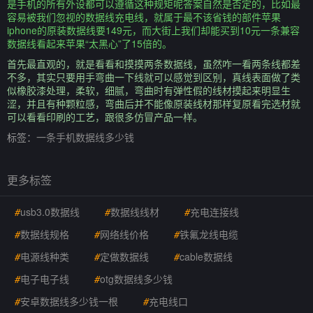
是手机的所有外设都可以遵循这种规矩呢答案自然是否定的，比如最
容易被我们忽视的数据线充电线，就属于最不该省钱的部件苹果
iphone的原装数据线要149元，而大街上我们却能买到10元一条兼容
数据线看起来苹果“太黑心”了15倍的。
首先最直观的，就是看看和摸摸两条数据线，虽然咋一看两条线都差
不多，其实只要用手弯曲一下线就可以感觉到区别，真线表面做了类
似橡胶漆处理，柔软，细腻，弯曲时有弹性假的线材摸起来明显生
涩，并且有种颗粒感，弯曲后并不能像原装线材那样复原看完选材就
可以看看印刷的工艺，跟很多仿冒产品一样。
标签：
一条手机数据线多少钱
更多标签
#
usb3.0数据线
#
数据线线材
#
充电连接线
#
数据线规格
#
网络线价格
#
铁氟龙线电缆
#
电源线种类
#
定做数据线
#
cable数据线
#
电子电子线
#
otg数据线多少钱
#
安卓数据线多少钱一根
#
充电线口