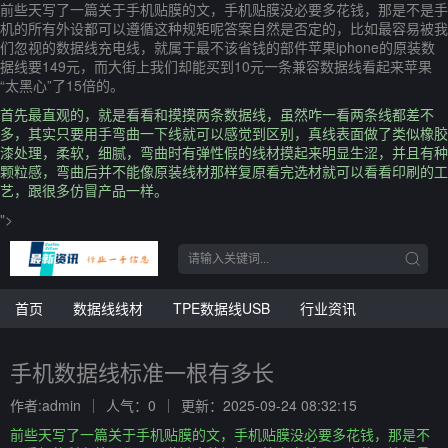
前些天写了一篇关于手机贴膜的文，手机贴膜没必要多花钱，那是不是手
机的所有外设都可以遵循这种规矩呢答案自然是否定的，比如最容易被我
们忽视的数据线充电线，就属于最不该省钱的部件苹果iphone的原装数
据线要149元，而大街上我们却能买到10元一条兼容数据线看起来苹果
“太黑心”了15倍的。
首先最直观的，就是看看和摸摸两条数据线，虽然咋一看两条线都差不
多，其实只要用手弯曲一下线就可以感觉到区别，真线表面做了类似橡胶
漆处理，柔软，细腻，弯曲时有弹性假的线材摸起来明显生涩，并且有种
颗粒感，弯曲后并不能像原装线材那样复原看完选材就可以看看印刷的工
艺，跟很多仿冒产品一样。
">
首页
数据线线材
TPE数据线USB
行业资讯
手机数据线标准一根有多长
作者:admin
人气：0
更新：2025-09-24 08:32:15
前些天写了一篇关于手机贴膜的文，手机贴膜没必要多花钱，那是不